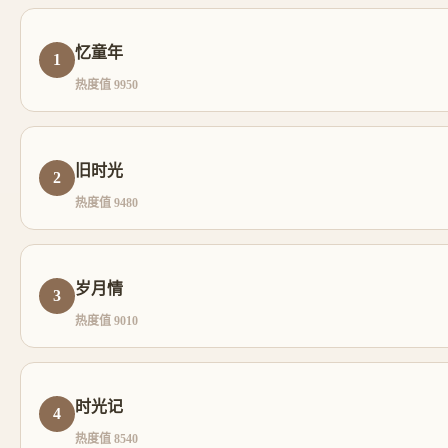
忆童年
1
热度值 9950
旧时光
2
热度值 9480
岁月情
3
热度值 9010
时光记
4
热度值 8540