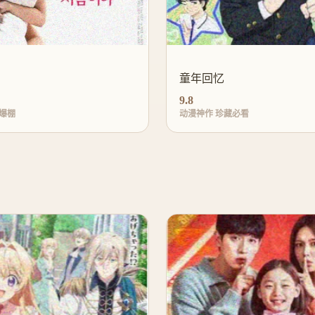
童年回忆
9.8
爆棚
动漫神作 珍藏必看