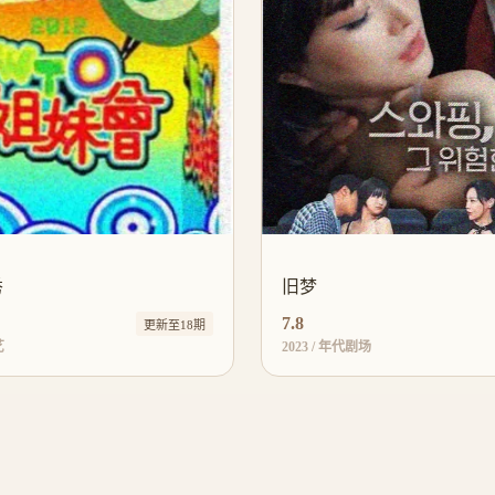
秀
旧梦
7.8
更新至18期
艺
2023 / 年代剧场