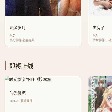
流金岁月
老房子
9.7
9.5
高分神作 必看经典
传世神作 口碑
即将上线
时光倒流
2026-01 震撼首播