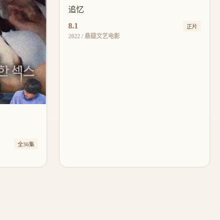
追忆
8.1
正片
2022 / 悬疑文艺电影
全36集